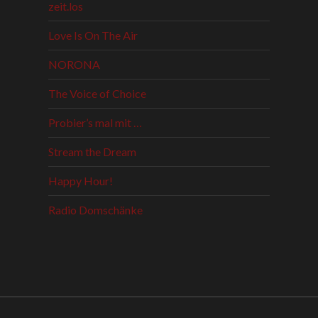
zeit.los
Love Is On The Air
NORONA
The Voice of Choice
Probier’s mal mit …
Stream the Dream
Happy Hour!
Radio Domschänke