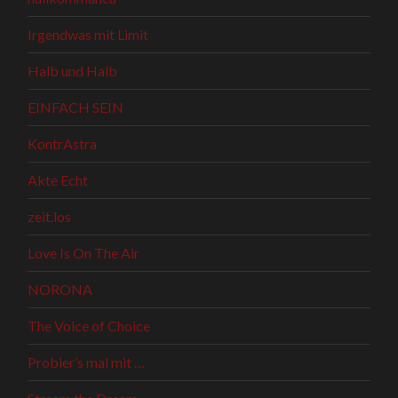
Irgendwas mit Limit
Halb und Halb
EINFACH SEIN
KontrAstra
Akte Echt
zeit.los
Love Is On The Air
NORONA
The Voice of Choice
Probier’s mal mit …