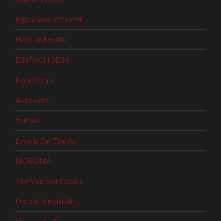
Irgendwas mit Limit
Halb und Halb
EINFACH SEIN
KontrAstra
Akte Echt
zeit.los
Love Is On The Air
NORONA
The Voice of Choice
Probier’s mal mit …