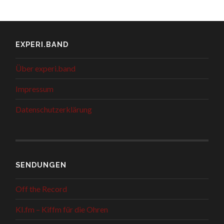
EXPERI.BAND
Über experi.band
Impressum
Datenschutzerklärung
SENDUNGEN
Off the Record
KI.fm – Kiffm für die Ohren