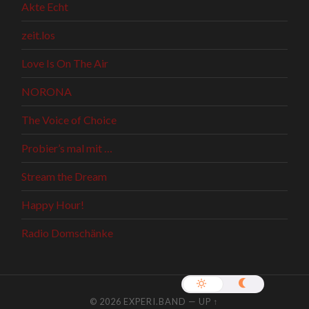
Akte Echt
zeit.los
Love Is On The Air
NORONA
The Voice of Choice
Probier’s mal mit …
Stream the Dream
Happy Hour!
Radio Domschänke
© 2026
EXPERI.BAND
—
UP ↑