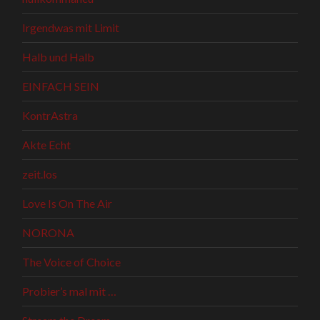
Irgendwas mit Limit
Halb und Halb
EINFACH SEIN
KontrAstra
Akte Echt
zeit.los
Love Is On The Air
NORONA
The Voice of Choice
Probier’s mal mit …