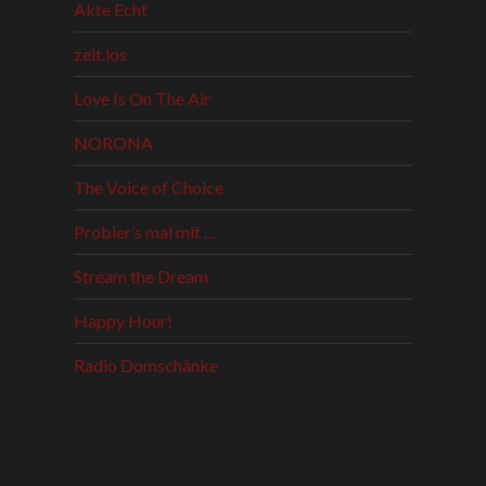
Akte Echt
zeit.los
Love Is On The Air
NORONA
The Voice of Choice
Probier’s mal mit …
Stream the Dream
Happy Hour!
Radio Domschänke