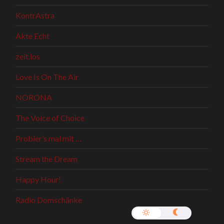
KontrAstra
Akte Echt
zeit.los
Love Is On The Air
NORONA
The Voice of Choice
Probier’s mal mit …
Stream the Dream
Happy Hour!
Radio Domschänke