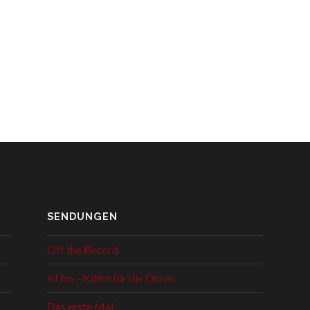
SENDUNGEN
Off the Record
KI.fm – Kiffm für die Ohren
Das erste Mal