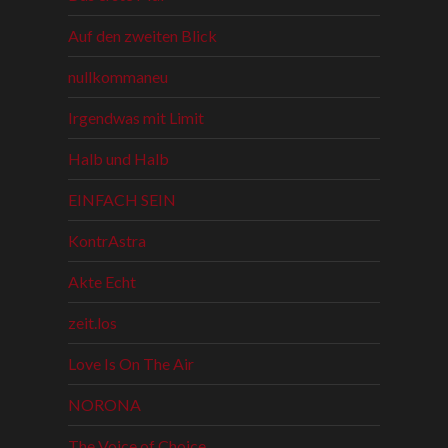
Auf den zweiten Blick
nullkommaneu
Irgendwas mit Limit
Halb und Halb
EINFACH SEIN
KontrAstra
Akte Echt
zeit.los
Love Is On The Air
NORONA
The Voice of Choice