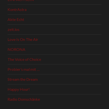
KontrAstra
Akte Echt
zeit.los
Love Is On The Air
NORONA
The Voice of Choice
Probier’s mal mit …
Stream the Dream
Happy Hour!
Radio Domschänke