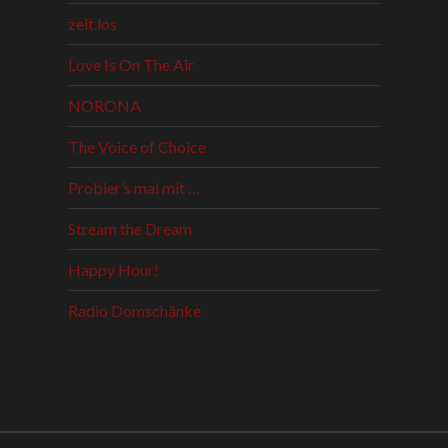
zeit.los
Love Is On The Air
NORONA
The Voice of Choice
Probier’s mal mit …
Stream the Dream
Happy Hour!
Radio Domschänke