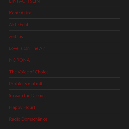
EINFACH SEIN
KontrAstra
Akte Echt
zeit.los
Love Is On The Air
NORONA
The Voice of Choice
Probier’s mal mit …
Stream the Dream
Happy Hour!
Radio Domschänke