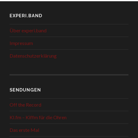
EXPERI.BAND
Über experi.band
Impressum
Datenschutzerklärung
SENDUNGEN
Off the Record
KI.fm – Kiffm für die Ohren
Das erste Mal