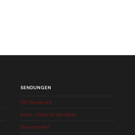
SENDUNGEN
Off the Record
KI.fm – Kiffm für die Ohren
Das erste Mal