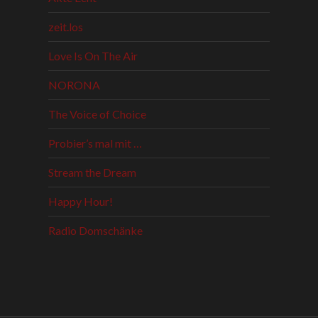
zeit.los
Love Is On The Air
NORONA
The Voice of Choice
Probier’s mal mit …
Stream the Dream
Happy Hour!
Radio Domschänke