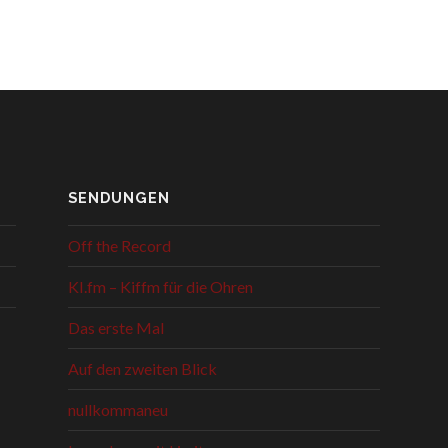
SENDUNGEN
Off the Record
KI.fm – Kiffm für die Ohren
Das erste Mal
Auf den zweiten Blick
nullkommaneu