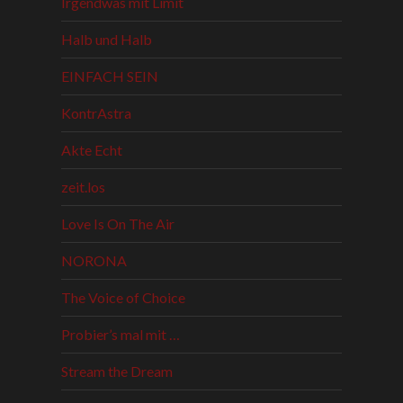
Irgendwas mit Limit
Halb und Halb
EINFACH SEIN
KontrAstra
Akte Echt
zeit.los
Love Is On The Air
NORONA
The Voice of Choice
Probier’s mal mit …
Stream the Dream