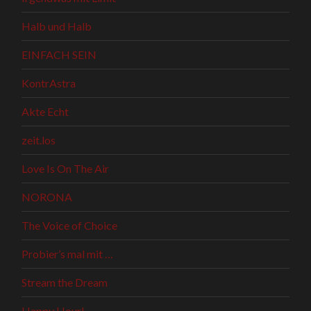
Halb und Halb
EINFACH SEIN
KontrAstra
Akte Echt
zeit.los
Love Is On The Air
NORONA
The Voice of Choice
Probier’s mal mit …
Stream the Dream
Happy Hour!