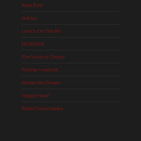
Akte Echt
zeit.los
Love Is On The Air
NORONA
The Voice of Choice
Probier’s mal mit …
Stream the Dream
Happy Hour!
Radio Domschänke