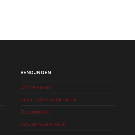
SENDUNGEN
Off the Record
KI.fm – Kiffm für die Ohren
Das erste Mal
Auf den zweiten Blick