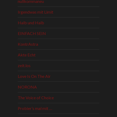
nullkommaneu
Irgendwas mit Limit
Halb und Halb
EINFACH SEIN
KontrAstra
Akte Echt
zeit.los
Love Is On The Air
NORONA
The Voice of Choice
Probier’s mal mit …