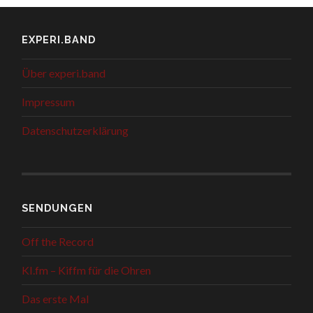
EXPERI.BAND
Über experi.band
Impressum
Datenschutzerklärung
SENDUNGEN
Off the Record
KI.fm – Kiffm für die Ohren
Das erste Mal