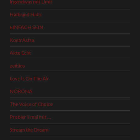
Irgendwas mit Limit
Halb und Halb
EINFACH SEIN
KontrAstra
Akte Echt
zeit.los
Love Is On The Air
NORONA
The Voice of Choice
Probier’s mal mit …
Stream the Dream