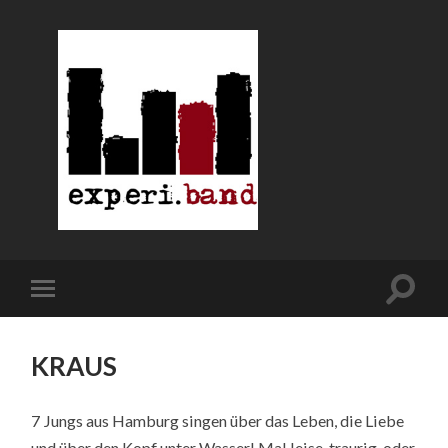
KRAUS
7 Jungs aus Hamburg singen über das Leben, die Liebe
und über den Kopf unter Wasser! Mal leise, traurig, oder