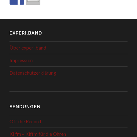
EXPERI.BAND
Über experi.band
Impressum
Datenschutzerklärung
SENDUNGEN
Off the Record
KI.fm – Kiffm für die Ohren