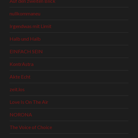
Auf den zweiten Blick
nullkommaneu
Irgendwas mit Limit
Halb und Halb
EINFACH SEIN
KontrAstra
Akte Echt
zeit.los
Love Is On The Air
NORONA
The Voice of Choice