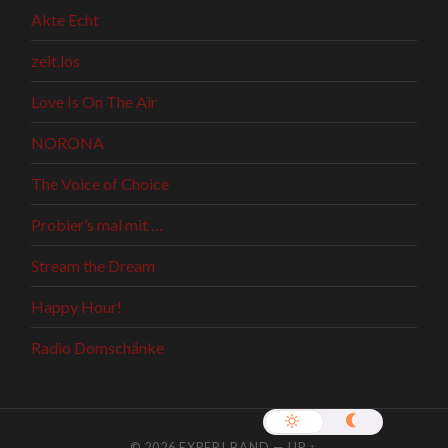
Akte Echt
zeit.los
Love Is On The Air
NORONA
The Voice of Choice
Probier’s mal mit …
Stream the Dream
Happy Hour!
Radio Domschänke
© 2026
EXPERI.BAND
—
UP ↑