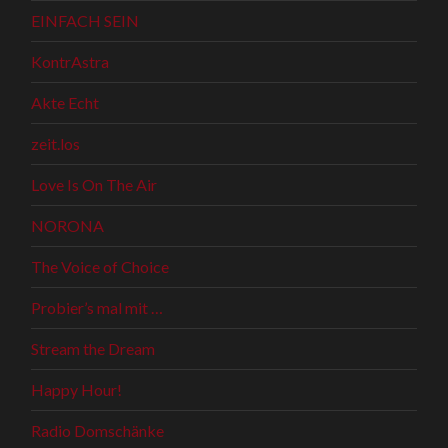
EINFACH SEIN
KontrAstra
Akte Echt
zeit.los
Love Is On The Air
NORONA
The Voice of Choice
Probier’s mal mit …
Stream the Dream
Happy Hour!
Radio Domschänke