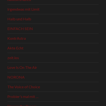
Irgendwas mit Limit
Halb und Halb
EINFACH SEIN
KontrAstra
Akte Echt
zeit.los
Love Is On The Air
NORONA
The Voice of Choice
Probier’s mal mit …