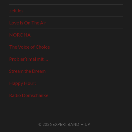
zeit.los
Love Is On The Air
NORONA
The Voice of Choice
Probier’s mal mit …
Stream the Dream
Happy Hour!
Radio Domschänke
© 2026
EXPERI.BAND
—
UP ↑