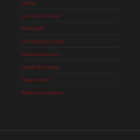
zeit.los
Love Is On The Air
NORONA
The Voice of Choice
Probier’s mal mit …
Stream the Dream
Happy Hour!
Radio Domschänke